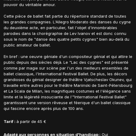
pouvoir du véritable amour.
Cette pièce de ballet fait partie du répertoire standard de toutes
les grandes compagnies. L'Allegro Moderato des danses du cygne
du deuxième acte, en particulier, fait l'objet d'innombrables
parodies dans la chorégraphie de Lev Ivanov et est donc connu
sous le nom de "danse des quatre petits cygnes" bien au-delà du
public amateur de ballet.
En bref : une oeuvre géniale d'un compositeur génial et qui attire le
public depuis des siècles déjà. Le "Lac des cygnes" est présenté
comme par magie sur scène par l'un des meilleurs ensembles de
ballet classique, l'International Festival Ballet. De plus, les décors
grandioses du génial designer de théâtre Vjatscheslav Okunev, qui
travaille entre autres pour le théâtre Mariinski de Saint-Pétersbourg
et La Scala de Milan, les magnifiques costumes et l'élégance sans
limite et la légèreté insouciante de l'"International Festival Ballet"
garantissent une version rêveuse et féerique d'un ballet classique
qui fascine encore après plus de 100 ans.
Tarif :
à partir de 45 €
Adapté aux personnes en situation d'handicap :
Oui