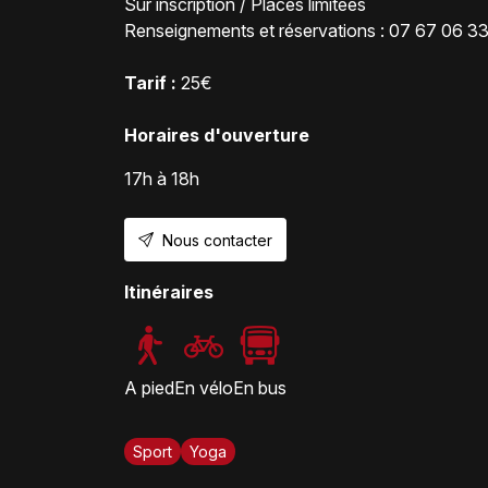
Sur inscription / Places limitées
Renseignements et réservations : 07 67 06 3
Tarif :
25€
Horaires d'ouverture
17h à 18h
Nous contacter
Itinéraires
A pied
En vélo
En bus
Sport
Yoga