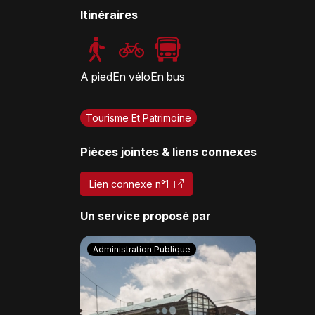
Itinéraires
A pied
En vélo
En bus
Tourisme Et Patrimoine
Pièces jointes & liens connexes
Lien connexe n°1
Un service proposé par
Administration Publique