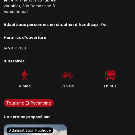
entre 14 h et 15 h 30 (durée
variable), à la Damassine à
Vandoncourt
Adapté aux personnes en situation d'handicap :
Oui
Horaires d'ouverture
14h à 15h30
Itinéraires
A pied
En vélo
En bus
Tourisme Et Patrimoine
Un service proposé par
Administration Publique