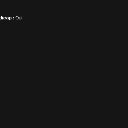
icap :
Oui