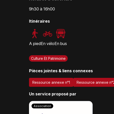
9h30 à 16h00
Itinéraires
A pied
En vélo
En bus
Culture Et Patrimoine
Pièces jointes & liens connexes
Ressource annexe n°1
Ressource annexe n°
Un service proposé par
Association