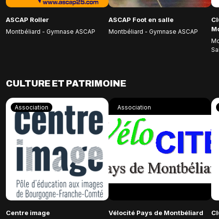
ASCAP Roller
ASCAP Foot en salle
Cl
Mo
Montbéliard - Gymnase ASCAP
Montbéliard - Gymnase ASCAP
Mo
Sa
CULTURE ET PATRIMOINE
Association
Association
Centre image
Vélocité Pays de Montbéliard
Cl