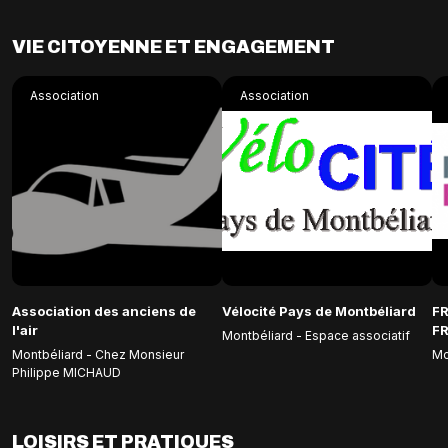
VIE CITOYENNE ET ENGAGEMENT
Association
Association
Association des anciens de
Vélocité Pays de Montbéliard
F
l'air
F
Montbéliard - Espace associatif
Montbéliard - Chez Monsieur
Mo
Philippe MICHAUD
LOISIRS ET PRATIQUES