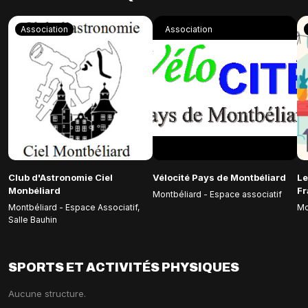
Association
Association
Club d'Astronomie Ciel
Vélocité Pays de Montbéliard
Le
Monbéliard
F
Montbéliard - Espace associatif
Montbéliard - Espace Associatif,
Mo
Salle Bauhin
SPORTS ET ACTIVITÉS PHYSIQUES
Aucune structure.