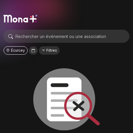
Écurcey
Filtres