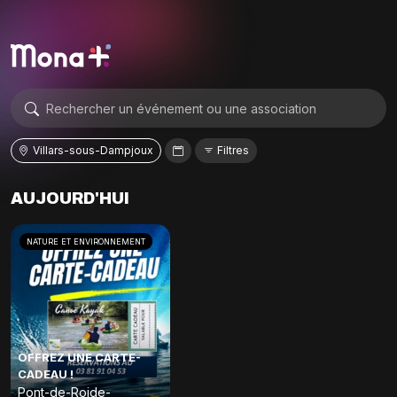
Villars-sous-Dampjoux
Filtres
AUJOURD'HUI
NATURE ET ENVIRONNEMENT
OFFREZ UNE CARTE-
CADEAU !
Pont-de-Roide-