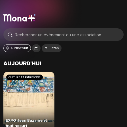
Audincourt
Filtres
AUJOURD'HUI
CULTURE ET PATRIMOINE
EXPO Jean Bazaine et
Audincourt