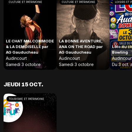
CULTURE ET PATRIMOINE
CULTURE ET PATRIMOINE
LOISIRS ET 
LE CHAT MALCOMMODE
LA BONNE AVENTURE,
& LA DEMOISELLE par
ANA ON THE ROAD par
Loto du c
AG Gauducheau
AG Gauducheau
Bowling
Audincourt
Audincourt
Audincour
Samedi 3 octobre
Samedi 3 octobre
Du 3 oct. 
JEUDI 15 OCT.
TOURISME ET PATRIMOINE