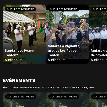
CULTURE ET PATRIMOINE
CULTURE ET PATRIMOINE
CULTURE ET
fanfare La Vigilante,
Banda "Les Peace-
groupe Les Peace-
fanfare d
Tonton"
Tonton
de cavale
Audincourt
Audincourt
Audincour
EVÉNEMENTS
Aucun événement à venir, vous pouvez consulter ceux expirés.
CULTURE ET PATRIMOINE
CULTURE ET PATRIMOINE
CULTURE ET