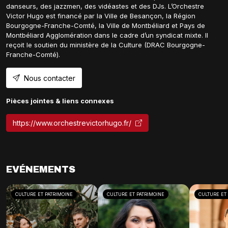
danseurs, des jazzmen, des vidéastes et des DJs. L’Orchestre
Victor Hugo est financé par la Ville de Besançon, la Région
Bourgogne-Franche-Comté, la Ville de Montbéliard et Pays de
Montbéliard Agglomération dans le cadre d’un syndicat mixte. Il
reçoit le soutien du ministère de la Culture (DRAC Bourgogne-
Franche-Comté).
Nous contacter
Pièces jointes & liens connexes
https://www.orchestrevictorhugo.fr/
EVÉNEMENTS
CULTURE ET PATRIMOINE
CULTURE ET PATRIMOINE
CULTURE ET