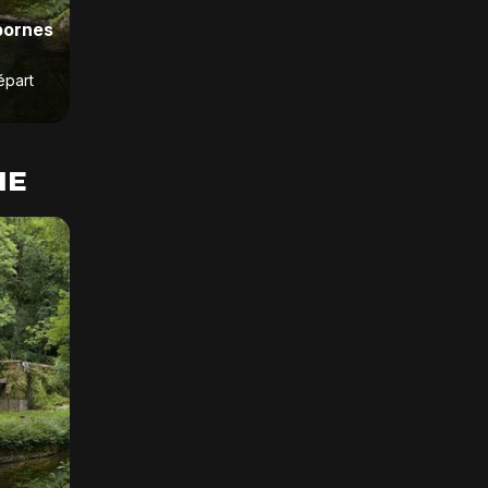
bornes
épart
NE