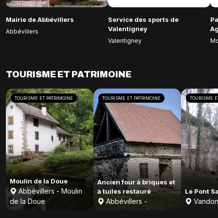
Mairie de Abbévillers
Service des sports de
Pa
Valentigney
Ag
Abbévillers
Valentigney
Mo
TOURISME ET PATRIMOINE
TOURISME ET PATRIMOINE
TOURISME ET PATRIMOINE
TOURISME E
Moulin de la Doue
Ancien four à briques et
Abbévillers - Moulin
à tuiles restauré
Le Pont S
de la Doue
Abbévillers -
Vandon