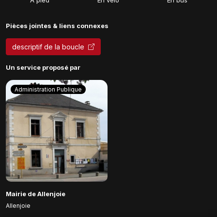
A pied
En vélo
En bus
Pièces jointes & liens connexes
descriptif de la boucle
Un service proposé par
Administration Publique
Mairie de Allenjoie
Allenjoie